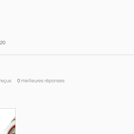
020
reçus
0
meilleures réponses