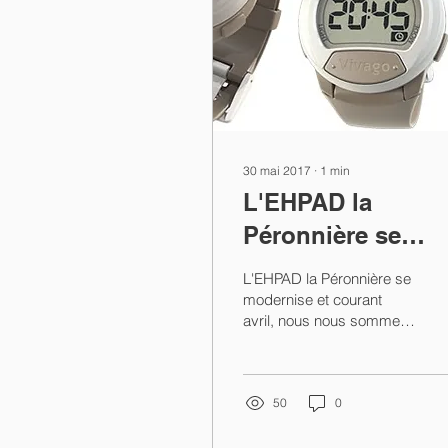
30 mai 2017
∙
1
min
L'EHPAD la
Péronnière se
modernise!
L'EHPAD la Péronnière se
modernise et courant
avril, nous nous sommes
équipés d’un nouveau
système d’appel malade
« VIVAGO ».Les...
50
0