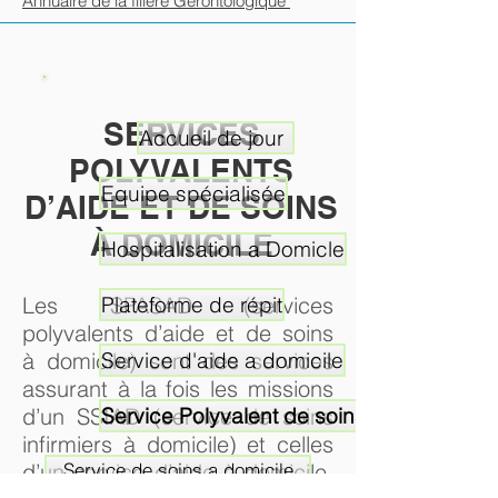
Annuaire de la filière Gérontologique
SERVICES
Accueil de jour
POLYVALENTS
Equipe spécialisée
D’AIDE ET DE SOINS
À DOMICILE
Hospitalisation a Domicle
Les SPASAD (services
Plateforme de répit
polyvalents d’aide et de soins
à domicile) sont des services
Service d'aide a domicile
assurant à la fois les missions
d’un SSIAD (service de soins
Service Polyvalent de soins
infirmiers à domicile) et celles
d’un service d’aide à domicile.
Service de soins a domicile