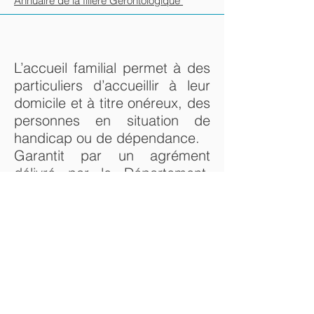
Annuaire de la filière Gérontologique
L’accueil familial permet à des
particuliers d’accueillir à leur
domicile et à titre onéreux, des
personnes en situation de
handicap ou de dépendance.
Garantit par un agrément
délivré par le Département,
l’accueil familial vise à apporter
un soutien à domicile aux
personnes concernées, en leur
organisant un cadre de vie
convivial et un nouveau "chez-
soi".
ACCUEIL FAMILIAL